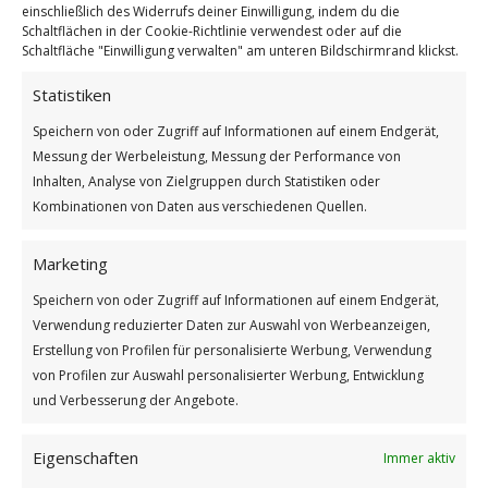
einschließlich des Widerrufs deiner Einwilligung, indem du die
Schaltflächen in der Cookie-Richtlinie verwendest oder auf die
Schaltfläche "Einwilligung verwalten" am unteren Bildschirmrand klickst.
Statistiken
Speichern von oder Zugriff auf Informationen auf einem Endgerät,
Das wahre Geheimnis des Erfolgs
Messung der Werbeleistung, Messung der Performance von
Inhalten, Analyse von Zielgruppen durch Statistiken oder
Weiterlesen
Kombinationen von Daten aus verschiedenen Quellen.
Wie findest du diesen Beitrag?
[Total:
2
Average:
5
]
Marketing
Speichern von oder Zugriff auf Informationen auf einem Endgerät,
/
/
3. FEBRUAR 2026
0 KOMMENTARE
VON
GÜNTER
Verwendung reduzierter Daten zur Auswahl von Werbeanzeigen,
Erstellung von Profilen für personalisierte Werbung, Verwendung
von Profilen zur Auswahl personalisierter Werbung, Entwicklung
und Verbesserung der Angebote.
Eigenschaften
Immer aktiv