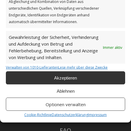
Abgleichung und Kombination von Daten aus
Impressum
unterschiedlichen Quellen, Verknüpfung verschiedener
Endgeräte, Identifikation von Endgeräten anhand
automatisch übermittelter Informationen.
Datenschutzerklärung
Gewährleistung der Sicherheit, Verhinderung
und Aufdeckung von Betrug und
Immer aktiv
Fehlerbehebung, Bereitstellung und Anzeige
Unsere Cookie-Richtlinie (EU)
von Werbung und Inhalten.
Verwalten von 1010-Lieferanten
Lese mehr über diese Zwecke
Haftungsausschluss
Akzeptieren
Ablehnen
Optionen verwalten
Als Amazon-Partner verdiene ich an qualifizierten
Verkäufen.
Cookie-Richtlinie
Datenschutzerklärung
Impressum
FAQ