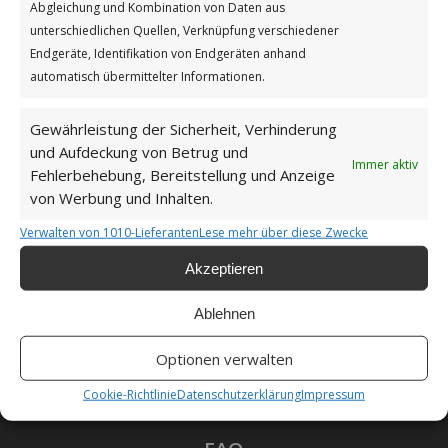
Abgleichung und Kombination von Daten aus
Impressum
unterschiedlichen Quellen, Verknüpfung verschiedener
Endgeräte, Identifikation von Endgeräten anhand
automatisch übermittelter Informationen.
Datenschutzerklärung
Gewährleistung der Sicherheit, Verhinderung
und Aufdeckung von Betrug und
Immer aktiv
Fehlerbehebung, Bereitstellung und Anzeige
von Werbung und Inhalten.
Unsere Cookie-Richtlinie (EU)
Verwalten von 1010-Lieferanten
Lese mehr über diese Zwecke
Haftungsausschluss
Akzeptieren
Ablehnen
Optionen verwalten
Als Amazon-Partner verdiene ich an qualifizierten
Cookie-Richtlinie
Datenschutzerklärung
Impressum
Verkäufen.