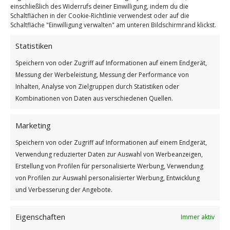
einschließlich des Widerrufs deiner Einwilligung, indem du die
Schaltflächen in der Cookie-Richtlinie verwendest oder auf die
Schaltfläche "Einwilligung verwalten" am unteren Bildschirmrand klickst.
Statistiken
Speichern von oder Zugriff auf Informationen auf einem Endgerät,
9. Tag der Dankbarkeit
Messung der Werbeleistung, Messung der Performance von
Inhalten, Analyse von Zielgruppen durch Statistiken oder
Weiterlesen
Kombinationen von Daten aus verschiedenen Quellen.
Wie findest du diesen Beitrag?
Marketing
[Total:
3
Average:
5
]
Speichern von oder Zugriff auf Informationen auf einem Endgerät,
/
/
9. DEZEMBER 2025
0 KOMMENTARE
VON
BETTINA
Verwendung reduzierter Daten zur Auswahl von Werbeanzeigen,
Erstellung von Profilen für personalisierte Werbung, Verwendung
von Profilen zur Auswahl personalisierter Werbung, Entwicklung
und Verbesserung der Angebote.
Eigenschaften
Immer aktiv