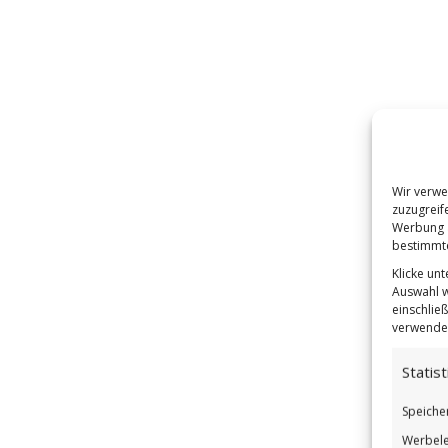
Wir verwe
zuzugreif
Werbung a
bestimmte
Klicke un
Auswahl w
einschließ
verwendes
Statist
Speiche
Werbele