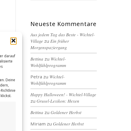
Neueste Kommentare
Aus jedem Tag das Beste - Wichtel-
Village
zu
Ein früher
Morgenspaziergang
er darauf
Bettina
zu
Wichtel-
lisierte
Wohlfühlprogramm
es
Petra
zu
Wichtel-
en. Deine
Wohlfühlprogramm
ndern,
Richtlinie
Happy Halloween! - Wichtel-Village
lickst.
zu
Grusel-Lexikon: Hexen
Bettina
zu
Goldener Herbst
Miriam
zu
Goldener Herbst