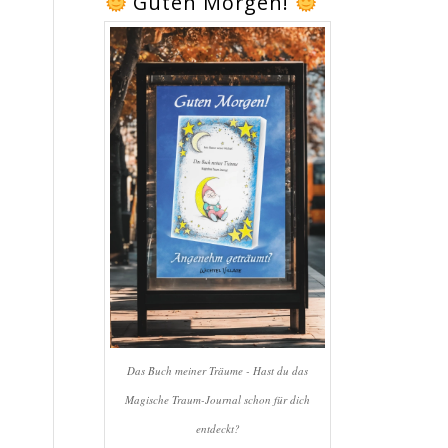
Guten Morgen!
Das Buch meiner Träume - Hast du das
Magische Traum-Journal schon für dich
entdeckt?