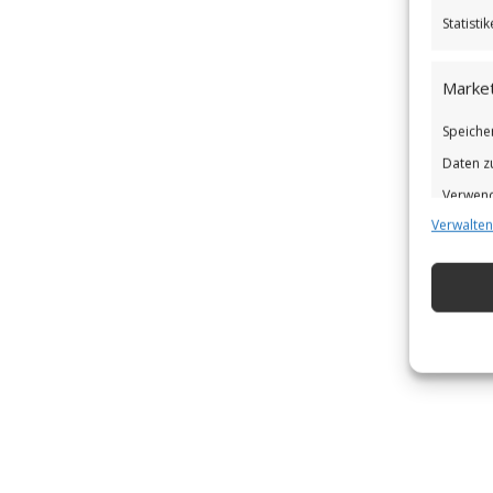
Statist
Market
Speiche
Daten z
Verwend
Verwalten
Verbess
Eigens
Abgleic
Verknüp
automat
Gewähr