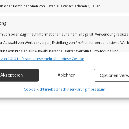
iken oder Kombinationen von Daten aus verschiedenen Quellen.
ing
rn von oder Zugriff auf Informationen auf einem Endgerät, Verwendung reduzie
ur Auswahl von Werbeanzeigen, Erstellung von Profilen für personalisierte Wer
ung von Profilen zur Auswahl personalisierter Werbung, Entwicklung und
 von 1010-Lieferanten
Lese mehr über diese Zwecke
erung der Angebote.
Optionen verw
Akzeptieren
Ablehnen
chaften
Imm
hung und Kombination von Daten aus unterschiedlichen Quellen,
Cookie-Richtlinie
Datenschutzerklärung
Impressum
fung verschiedener Endgeräte, Identifikation von Endgeräten anhand
isch übermittelter Informationen.
leistung der Sicherheit, Verhinderung und Aufdeckung von