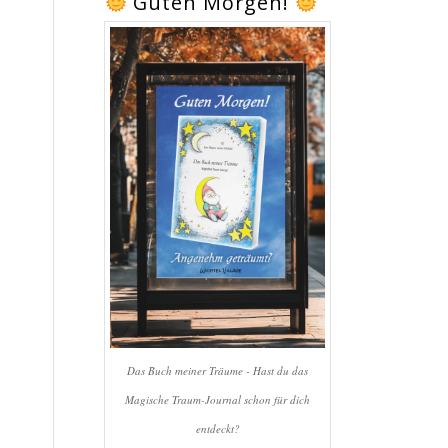
Guten Morgen!
Das Buch meiner Träume - Hast du das
Magische Traum-Journal schon für dich
entdeckt?