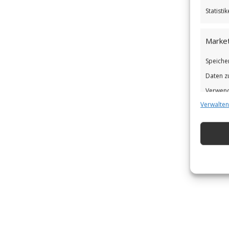
Statist
Market
Speiche
Daten z
Verwend
Verwalten
Verbess
Eigens
Abgleic
Verknüp
automat
Gewähr