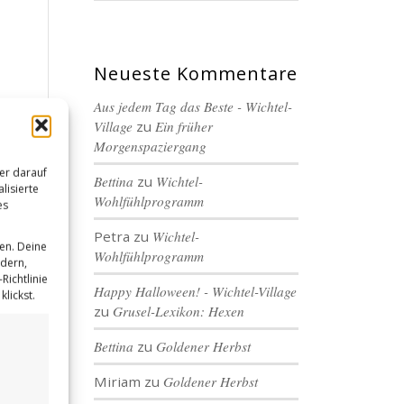
Neueste Kommentare
Aus jedem Tag das Beste - Wichtel-
Village
zu
Ein früher
Morgenspaziergang
er darauf
Bettina
zu
Wichtel-
lisierte
Wohlfühlprogramm
es
Petra
zu
Wichtel-
en. Deine
Wohlfühlprogramm
ndern,
Richtlinie
Happy Halloween! - Wichtel-Village
lickst.
zu
Grusel-Lexikon: Hexen
Bettina
zu
Goldener Herbst
Miriam
zu
Goldener Herbst