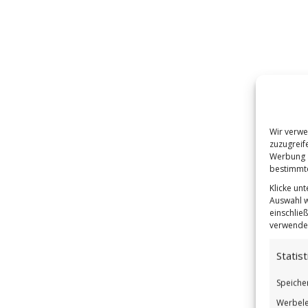
Wir verwe
zuzugreif
Werbung a
bestimmte
Klicke un
Auswahl w
einschließ
verwendes
Statist
Speiche
Werbele