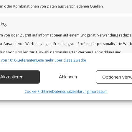
iken oder Kombinationen von Daten aus verschiedenen Quellen.
ing
rn von oder Zugriff auf Informationen auf einem Endgerät, Verwendung reduzie
ur Auswahl von Werbeanzeigen, Erstellung von Profilen für personalisierte Wer
ung von Profilen zur Auswahl personalisierter Werbung, Entwicklung und
 von 1010-Lieferanten
Lese mehr über diese Zwecke
erung der Angebote.
Optionen verw
Akzeptieren
Ablehnen
chaften
Imm
hung und Kombination von Daten aus unterschiedlichen Quellen,
Cookie-Richtlinie
Datenschutzerklärung
Impressum
fung verschiedener Endgeräte, Identifikation von Endgeräten anhand
isch übermittelter Informationen.
leistung der Sicherheit, Verhinderung und Aufdeckung von