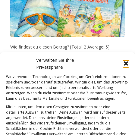
Wie findest du diesen Beitrag? [Total: 2 Average: 5]
Weiterlesen
Verwalten Sie Ihre
Privatsphäre
Wie findest du diesen Beitrag?
Wir verwenden Technologien wie Cookies, um Geräteinformationen zu
[Total:
2
Average:
5
]
speichern und/oder darauf zuzugreifen. Wir tun dies, um das Browsing-
Erlebnis zu verbessern und um (nicht) personalisierte Werbung
/
/
2. JUNI 2024
0 KOMMENTARE
VON
BETTINA
anzuzeigen. Wenn du nicht zustimmst oder die Zustimmung widerrufst,
kann dies bestimmte Merkmale und Funktionen beeinträchtigen.
Klicke unten, um dem oben Gesagten zuzustimmen oder eine
detaillierte Auswahl zu treffen. Deine Auswahl wird nur auf dieser Seite
Schlagwortarchiv für:
wichtel-bücher
angewendet. Du kannst deine Einstellungen jederzeit ändern,
einschließlich des Widerrufs deiner Einwilligung, indem du die
Schaltflächen in der Cookie-Richtlinie verwendest oder auf die
Schaltfläche "Einwilligung verwalten" am unteren Bildschirmrand klickst.