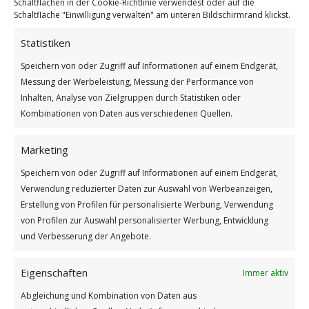
Schaltflächen in der Cookie-Richtlinie verwendest oder auf die
Schaltfläche "Einwilligung verwalten" am unteren Bildschirmrand klickst.
Statistiken
Lavendel
Weiterlesen
Speichern von oder Zugriff auf Informationen auf einem Endgerät,
Messung der Werbeleistung, Messung der Performance von
Wie findest du diesen Beitrag?
Inhalten, Analyse von Zielgruppen durch Statistiken oder
Kombinationen von Daten aus verschiedenen Quellen.
[Total:
2
Average:
5
]
/
/
21. JULI 2023
0 KOMMENTARE
VON
BETTINA
Marketing
Speichern von oder Zugriff auf Informationen auf einem Endgerät,
Verwendung reduzierter Daten zur Auswahl von Werbeanzeigen,
Erstellung von Profilen für personalisierte Werbung, Verwendung
von Profilen zur Auswahl personalisierter Werbung, Entwicklung
und Verbesserung der Angebote.
Eigenschaften
Immer aktiv
Impressum
Abgleichung und Kombination von Daten aus