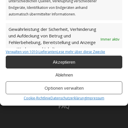
unterschiedlichen Quellen, Verknüpfung verschiedener
Datenschutzerklärung
Endgeräte, Identifikation von Endgeräten anhand
automatisch übermittelter Informationen.
Gewährleistung der Sicherheit, Verhinderung
Unsere Cookie-Richtlinie (EU)
und Aufdeckung von Betrug und
Immer aktiv
Fehlerbehebung, Bereitstellung und Anzeige
von Werbung und Inhalten.
Haftungsausschluss
Verwalten von 1010-Lieferanten
Lese mehr über diese Zwecke
Akzeptieren
Ablehnen
Als Amazon-Partner verdiene ich an qualifizierten
Optionen verwalten
Verkäufen.
Cookie-Richtlinie
Datenschutzerklärung
Impressum
FAQ