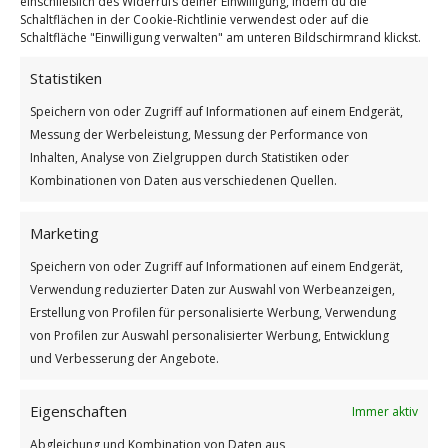
einschließlich des Widerrufs deiner Einwilligung, indem du die
Schaltflächen in der Cookie-Richtlinie verwendest oder auf die
Schaltfläche "Einwilligung verwalten" am unteren Bildschirmrand klickst.
Statistiken
Speichern von oder Zugriff auf Informationen auf einem Endgerät,
Ein Tanz im Dschungel
Messung der Werbeleistung, Messung der Performance von
Weiterlesen
Inhalten, Analyse von Zielgruppen durch Statistiken oder
Kombinationen von Daten aus verschiedenen Quellen.
Wie findest du diesen Beitrag?
[Total:
3
Average:
5
]
Marketing
/
/
21. AUGUST 2025
0 KOMMENTARE
VON
GÜNTER
Speichern von oder Zugriff auf Informationen auf einem Endgerät,
Verwendung reduzierter Daten zur Auswahl von Werbeanzeigen,
Erstellung von Profilen für personalisierte Werbung, Verwendung
von Profilen zur Auswahl personalisierter Werbung, Entwicklung
und Verbesserung der Angebote.
Eigenschaften
Immer aktiv
Abgleichung und Kombination von Daten aus