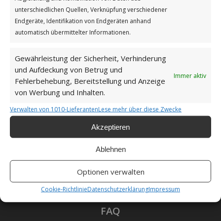
Impressum
unterschiedlichen Quellen, Verknüpfung verschiedener
Endgeräte, Identifikation von Endgeräten anhand
automatisch übermittelter Informationen.
Datenschutzerklärung
Gewährleistung der Sicherheit, Verhinderung
und Aufdeckung von Betrug und
Immer aktiv
Fehlerbehebung, Bereitstellung und Anzeige
Unsere Cookie-Richtlinie (EU)
von Werbung und Inhalten.
Verwalten von 1010-Lieferanten
Lese mehr über diese Zwecke
Haftungsausschluss
Akzeptieren
Ablehnen
Optionen verwalten
Als Amazon-Partner verdiene ich an qualifizierten
Verkäufen.
Cookie-Richtlinie
Datenschutzerklärung
Impressum
FAQ