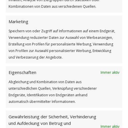
Kombinationen von Daten aus verschiedenen Quellen.
Wie findest du diesen Beitrag?
[Total:
2
Average:
5
]
Marketing
/
/
Speichern von oder Zugriff auf Informationen auf einem Endgerät,
12. APRIL 2026
0 KOMMENTARE
VON
BETTINA
Verwendung reduzierter Daten zur Auswahl von Werbeanzeigen,
Erstellung von Profilen für personalisierte Werbung, Verwendung
von Profilen zur Auswahl personalisierter Werbung, Entwicklung
Wir können den Wind
und Verbesserung der Angebote.
nicht ändern
Eigenschaften
Immer aktiv
GUTEN MORGEN
Abgleichung und Kombination von Daten aus
unterschiedlichen Quellen, Verknüpfung verschiedener
Endgeräte, Identifikation von Endgeräten anhand
automatisch übermittelter Informationen.
Gewährleistung der Sicherheit, Verhinderung
und Aufdeckung von Betrug und
Immer aktiv