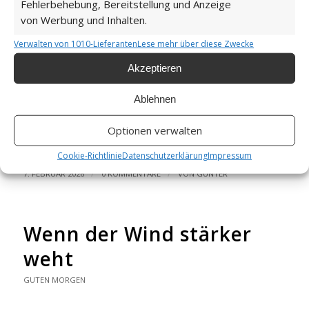
Fehlerbehebung, Bereitstellung und Anzeige
von Werbung und Inhalten.
Verwalten von 1010-Lieferanten
Lese mehr über diese Zwecke
Akzeptieren
Wir können den Wind nicht ändern
Weiterlesen
Ablehnen
Wie findest du diesen Beitrag?
Optionen verwalten
[Total:
3
Average:
5
]
Cookie-Richtlinie
Datenschutzerklärung
Impressum
/
/
7. FEBRUAR 2026
0 KOMMENTARE
VON
GÜNTER
Wenn der Wind stärker
weht
GUTEN MORGEN