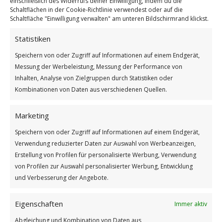
einschließlich des Widerrufs deiner Einwilligung, indem du die
Schaltflächen in der Cookie-Richtlinie verwendest oder auf die
Schaltfläche "Einwilligung verwalten" am unteren Bildschirmrand klickst.
Statistiken
Speichern von oder Zugriff auf Informationen auf einem Endgerät,
Tag des Journalings
Messung der Werbeleistung, Messung der Performance von
Weiterlesen
Inhalten, Analyse von Zielgruppen durch Statistiken oder
Kombinationen von Daten aus verschiedenen Quellen.
Wie findest du diesen Beitrag?
[Total:
2
Average:
5
]
Marketing
/
/
14. OKTOBER 2025
0 KOMMENTARE
VON
BETTINA
Speichern von oder Zugriff auf Informationen auf einem Endgerät,
Verwendung reduzierter Daten zur Auswahl von Werbeanzeigen,
Erstellung von Profilen für personalisierte Werbung, Verwendung
von Profilen zur Auswahl personalisierter Werbung, Entwicklung
und Verbesserung der Angebote.
Eigenschaften
Immer aktiv
Abgleichung und Kombination von Daten aus