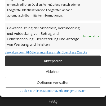
Impressum
unterschiedlichen Quellen, Verknüpfung verschiedener
Endgeräte, Identifikation von Endgeräten anhand
automatisch übermittelter Informationen.
Datenschutzerklärung
Gewährleistung der Sicherheit, Verhinderung
und Aufdeckung von Betrug und
Immer aktiv
Fehlerbehebung, Bereitstellung und Anzeige
Unsere Cookie-Richtlinie (EU)
von Werbung und Inhalten.
Verwalten von 1010-Lieferanten
Lese mehr über diese Zwecke
Haftungsausschluss
Akzeptieren
Ablehnen
Optionen verwalten
Als Amazon-Partner verdiene ich an qualifizierten
Verkäufen.
Cookie-Richtlinie
Datenschutzerklärung
Impressum
FAQ