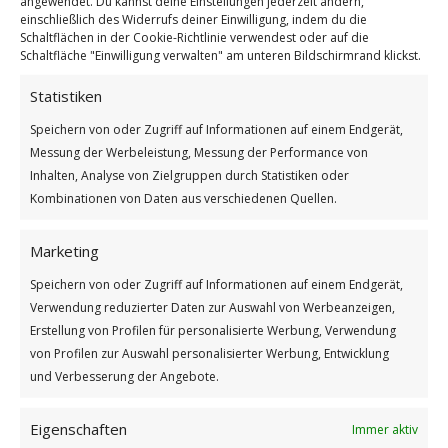
angewendet. Du kannst deine Einstellungen jederzeit ändern,
einschließlich des Widerrufs deiner Einwilligung, indem du die
Schaltflächen in der Cookie-Richtlinie verwendest oder auf die
Schaltfläche "Einwilligung verwalten" am unteren Bildschirmrand klickst.
Statistiken
Speichern von oder Zugriff auf Informationen auf einem Endgerät,
Messung der Werbeleistung, Messung der Performance von
Internationalen Tag der Wohltätigkeit
Inhalten, Analyse von Zielgruppen durch Statistiken oder
Weiterlesen
Kombinationen von Daten aus verschiedenen Quellen.
Wie findest du diesen Beitrag?
Marketing
[Total:
3
Average:
5
]
Speichern von oder Zugriff auf Informationen auf einem Endgerät,
/
/
5. SEPTEMBER 2025
0 KOMMENTARE
VON
BETTINA
Verwendung reduzierter Daten zur Auswahl von Werbeanzeigen,
Erstellung von Profilen für personalisierte Werbung, Verwendung
von Profilen zur Auswahl personalisierter Werbung, Entwicklung
und Verbesserung der Angebote.
Eigenschaften
Immer aktiv