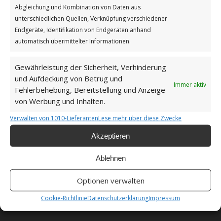
Abgleichung und Kombination von Daten aus
unterschiedlichen Quellen, Verknüpfung verschiedener
Impressum
Endgeräte, Identifikation von Endgeräten anhand
automatisch übermittelter Informationen.
Datenschutzerklärung
Gewährleistung der Sicherheit, Verhinderung
und Aufdeckung von Betrug und
Immer aktiv
Fehlerbehebung, Bereitstellung und Anzeige
von Werbung und Inhalten.
Unsere Cookie-Richtlinie (EU)
Verwalten von 1010-Lieferanten
Lese mehr über diese Zwecke
Haftungsausschluss
Akzeptieren
Ablehnen
Optionen verwalten
Als Amazon-Partner verdiene ich an qualifizierten
Cookie-Richtlinie
Datenschutzerklärung
Impressum
Verkäufen.