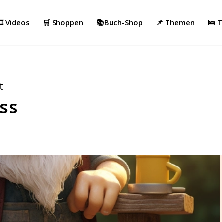
️ Videos
🛒 Shoppen
📚Buch-Shop
📌 Themen
🛌 
t
ss