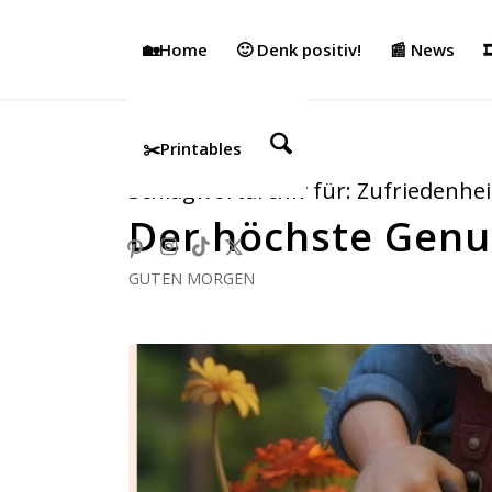
🏡Home
🙂 Denk positiv!
📰 News

✂️Printables
Schlagwortarchiv für:
Zufriedenhei
Der höchste Genu
GUTEN MORGEN