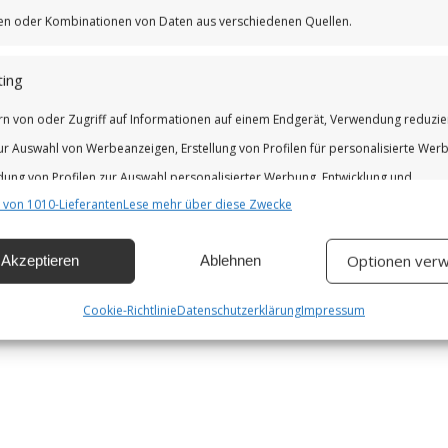
iken oder Kombinationen von Daten aus verschiedenen Quellen.
ing
rn von oder Zugriff auf Informationen auf einem Endgerät, Verwendung reduzie
ur Auswahl von Werbeanzeigen, Erstellung von Profilen für personalisierte Wer
ung von Profilen zur Auswahl personalisierter Werbung, Entwicklung und
 von 1010-Lieferanten
Lese mehr über diese Zwecke
erung der Angebote.
Optionen verw
Akzeptieren
Ablehnen
chaften
Imm
hung und Kombination von Daten aus unterschiedlichen Quellen,
Cookie-Richtlinie
Datenschutzerklärung
Impressum
fung verschiedener Endgeräte, Identifikation von Endgeräten anhand
isch übermittelter Informationen.
leistung der Sicherheit, Verhinderung und Aufdeckung von