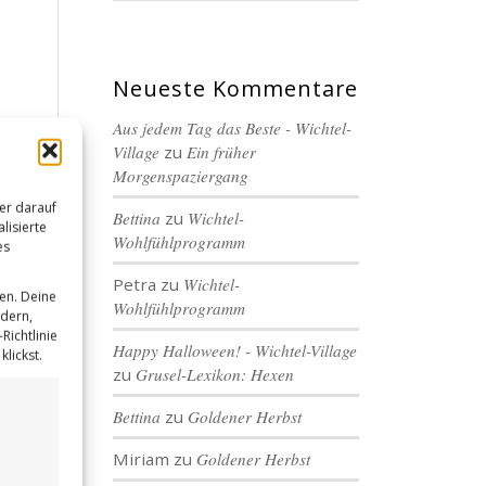
Neueste Kommentare
Aus jedem Tag das Beste - Wichtel-
Village
zu
Ein früher
Morgenspaziergang
er darauf
Bettina
zu
Wichtel-
lisierte
Wohlfühlprogramm
es
Petra
zu
Wichtel-
en. Deine
Wohlfühlprogramm
ndern,
Richtlinie
Happy Halloween! - Wichtel-Village
lickst.
zu
Grusel-Lexikon: Hexen
Bettina
zu
Goldener Herbst
Miriam
zu
Goldener Herbst