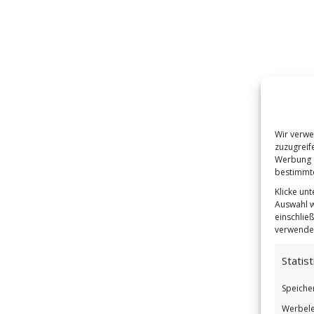
Wir verwe
zuzugreif
Werbung a
bestimmte
Klicke un
Auswahl w
einschließ
verwendes
Statist
Speiche
Werbele