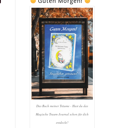
Guten Morgen!
Das Buch meiner Träume - Hast du das
Magische Traum-Journal schon für dich
entdeckt?