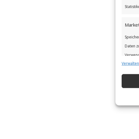
Statist
Market
Speiche
Daten z
Verwend
Verwalten
Verbess
Eigens
Abgleic
Verknüp
automat
Gewähr