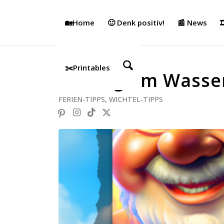
🏡Home
🙂 Denk positiv!
📰 News

✂️Printables
Ein Tag am Wasse
FERIEN-TIPPS
,
WICHTEL-TIPPS