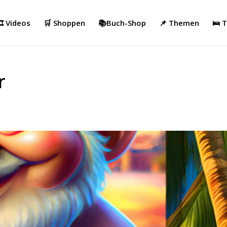
️ Videos
🛒 Shoppen
📚Buch-Shop
📌 Themen
🛌 
r