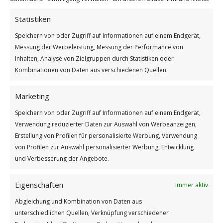
Ein Diamant ist ein Stück
Statistiken
Weiterlesen
Speichern von oder Zugriff auf Informationen auf einem Endgerät,
Messung der Werbeleistung, Messung der Performance von
/
/
6. MÄRZ 2025
0 KOMMENTARE
VON
GÜNTER
Inhalten, Analyse von Zielgruppen durch Statistiken oder
Kombinationen von Daten aus verschiedenen Quellen.
Marketing
Speichern von oder Zugriff auf Informationen auf einem Endgerät,
Verwendung reduzierter Daten zur Auswahl von Werbeanzeigen,
Erstellung von Profilen für personalisierte Werbung, Verwendung
Impressum
von Profilen zur Auswahl personalisierter Werbung, Entwicklung
und Verbesserung der Angebote.
Datenschutzerklärung
Eigenschaften
Immer aktiv
Abgleichung und Kombination von Daten aus
unterschiedlichen Quellen, Verknüpfung verschiedener