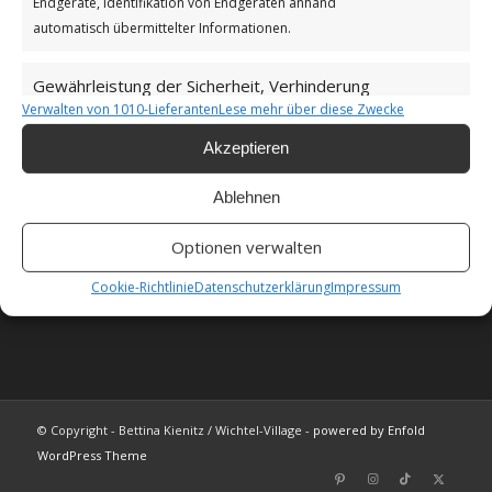
Endgeräte, Identifikation von Endgeräten anhand
Unsere Cookie-Richtlinie (EU)
automatisch übermittelter Informationen.
Haftungsausschluss
Gewährleistung der Sicherheit, Verhinderung
Verwalten von 1010-Lieferanten
Lese mehr über diese Zwecke
und Aufdeckung von Betrug und
Immer aktiv
Fehlerbehebung, Bereitstellung und Anzeige
Akzeptieren
von Werbung und Inhalten.
Ablehnen
Als Amazon-Partner verdiene ich an qualifizierten
Verkäufen.
Optionen verwalten
FAQ
Cookie-Richtlinie
Datenschutzerklärung
Impressum
© Copyright - Bettina Kienitz / Wichtel-Village -
powered by Enfold
WordPress Theme