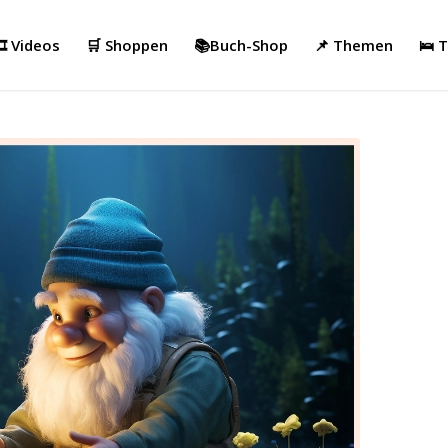
️ Videos
🛒 Shoppen
📚Buch-Shop
📌 Themen
🛌 