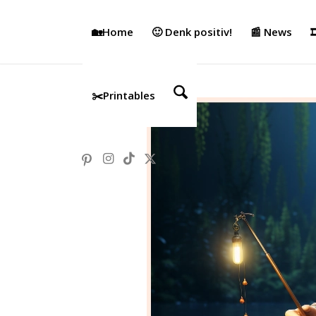
🏡Home
🙂 Denk positiv!
📰 News

✂️Printables