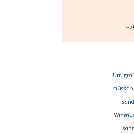
Um groß
müssen 
sond
Wir müs
sond