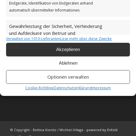
Endgeräte, Identifikation von Endgeräten anhand
automatisch übermittelter Informationen.
Unsere Cookie-Richtlinie (EU)
Gewährleistung der Sicherheit, Verhinderung
und Aufdeckung von Betrug und
Haftungsausschluss
Immer aktiv
Verwalten von 1010-Lieferanten
Lese mehr über diese Zwecke
Fehlerbehebung, Bereitstellung und Anzeige
von Werbung und Inhalten.
Akzeptieren
Ablehnen
Als Amazon-Partner verdiene ich an qualifizierten
Verkäufen.
Optionen verwalten
Cookie-Richtlinie
Datenschutzerklärung
Impressum
FAQ
© Copyright - Bettina Kienitz / Wichtel-Village -
powered by Enfold