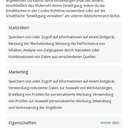
angewendet. Du kannst deine Einstellungen jederzeit ändern,
einschließlich des Widerrufs deiner Einwilligung, indem du die
Schaltflächen in der Cookie-Richtlinie verwendest oder auf die
Schaltfläche "Einwilligung verwalten" am unteren Bildschirmrand klickst.
Statistiken
Speichern von oder Zugriff auf Informationen auf einem Endgerät,
Es ist nicht genug zu wissen
Messung der Werbeleistung, Messung der Performance von
Weiterlesen
Inhalten, Analyse von Zielgruppen durch Statistiken oder
Kombinationen von Daten aus verschiedenen Quellen.
/
/
2. MÄRZ 2026
0 KOMMENTARE
VON
GÜNTER
Marketing
Speichern von oder Zugriff auf Informationen auf einem Endgerät,
Adoptiere-eine-Katze-Tag
Verwendung reduzierter Daten zur Auswahl von Werbeanzeigen,
Erstellung von Profilen für personalisierte Werbung, Verwendung
TIERWELT
,
WICHTEL-NEWS
von Profilen zur Auswahl personalisierter Werbung, Entwicklung
und Verbesserung der Angebote.
Eigenschaften
Immer aktiv