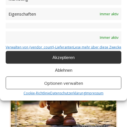
Internationaler Matsch-Tag
Eigenschaften
Weiterlesen
Immer aktiv
/
/
29. JUNI 2026
0 KOMMENTARE
VON
BETTINA
Immer aktiv
Verwalten von {vendor_count}-Lieferanten
Lese mehr über diese Zwecke
Wir leben in der Welt
Akzeptieren
GUTEN MORGEN
Ablehnen
Optionen verwalten
Cookie-Richtlinie
Datenschutzerklärung
Impressum