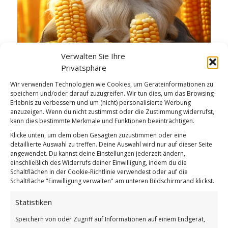
Verwalten Sie Ihre
Privatsphäre
Wir verwenden Technologien wie Cookies, um Geräteinformationen zu
Tag des Maiskolbens
speichern und/oder darauf zuzugreifen. Wir tun dies, um das Browsing-
Erlebnis zu verbessern und um (nicht) personalisierte Werbung
Weiterlesen
anzuzeigen. Wenn du nicht zustimmst oder die Zustimmung widerrufst,
kann dies bestimmte Merkmale und Funktionen beeinträchtigen.
/
/
11. JUNI 2026
0 KOMMENTARE
VON
BETTINA
Klicke unten, um dem oben Gesagten zuzustimmen oder eine
detaillierte Auswahl zu treffen. Deine Auswahl wird nur auf dieser Seite
angewendet. Du kannst deine Einstellungen jederzeit ändern,
einschließlich des Widerrufs deiner Einwilligung, indem du die
Eine Stunde der
Schaltflächen in der Cookie-Richtlinie verwendest oder auf die
Schaltfläche "Einwilligung verwalten" am unteren Bildschirmrand klickst.
Begeisterung
Statistiken
GUTEN MORGEN
Speichern von oder Zugriff auf Informationen auf einem Endgerät,