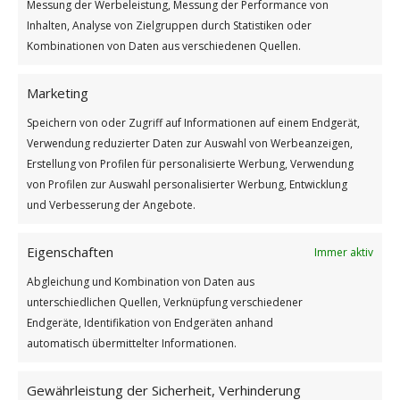
Messung der Werbeleistung, Messung der Performance von
Inhalten, Analyse von Zielgruppen durch Statistiken oder
Kombinationen von Daten aus verschiedenen Quellen.
Marketing
Speichern von oder Zugriff auf Informationen auf einem Endgerät,
Verwendung reduzierter Daten zur Auswahl von Werbeanzeigen,
Erstellung von Profilen für personalisierte Werbung, Verwendung
von Profilen zur Auswahl personalisierter Werbung, Entwicklung
und Verbesserung der Angebote.
Eine Stunde der Begeisterung
Eigenschaften
Immer aktiv
Weiterlesen
Abgleichung und Kombination von Daten aus
/
/
11. JUNI 2026
0 KOMMENTARE
VON
GÜNTER
unterschiedlichen Quellen, Verknüpfung verschiedener
Endgeräte, Identifikation von Endgeräten anhand
automatisch übermittelter Informationen.
Internationaler Tag des
Gewährleistung der Sicherheit, Verhinderung