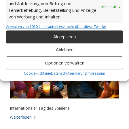
Spielens
und Aufdeckung von Betrug und
Immer aktiv
Fehlerbehebung, Bereitstellung und Anzeige
WICHTEL-NEWS
von Werbung und Inhalten.
Verwalten von 1010-Lieferanten
Lese mehr über diese Zwecke
Akzeptieren
Ablehnen
Optionen verwalten
Cookie-Richtlinie
Datenschutzerklärung
Impressum
Internationaler Tag des Spielens
Weiterlesen