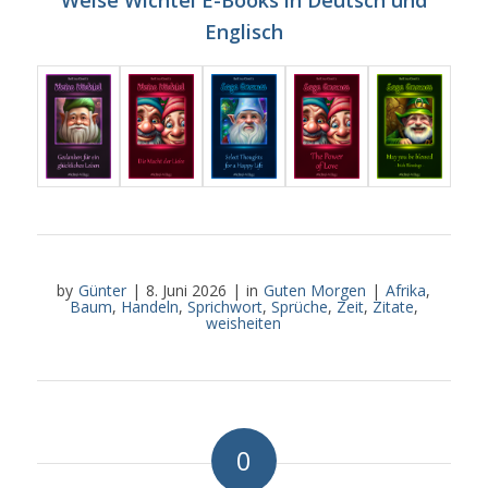
Weise Wichtel E-Books in Deutsch und
Englisch
by
Günter
|
8. Juni 2026
|
in
Guten Morgen
|
Afrika
,
Baum
,
Handeln
,
Sprichwort
,
Sprüche
,
Zeit
,
Zitate
,
weisheiten
0