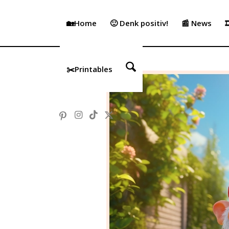
🏡Home
🙂 Denk positiv!
📰 News

✂️Printables