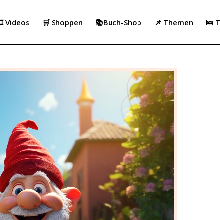
️ Videos
🛒 Shoppen
📚Buch-Shop
📌 Themen
🛌 