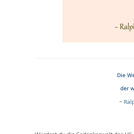
Die We
der w
~
Ral