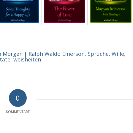
n Morgen
|
Ralph Waldo Emerson
,
Sprüche
,
Wille
,
itate
,
weisheiten
0
KOMMENTARE