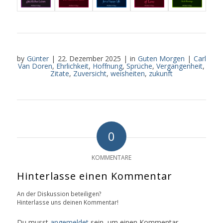
by
Günter
|
22. Dezember 2025
|
in
Guten Morgen
|
Carl
Van Doren
,
Ehrlichkeit
,
Hoffnung
,
Sprüche
,
Vergangenheit
,
Zitate
,
Zuversicht
,
weisheiten
,
zukunft
0
KOMMENTARE
Hinterlasse einen Kommentar
An der Diskussion beteiligen?
Hinterlasse uns deinen Kommentar!
Du musst
angemeldet
sein, um einen Kommentar