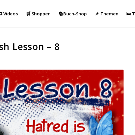
️ Videos
🛒 Shoppen
📚Buch-Shop
📌 Themen
🛌 
sh Lesson – 8