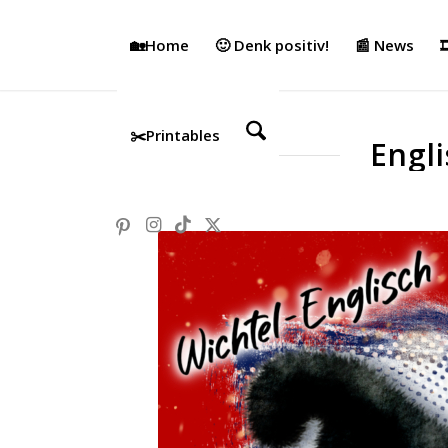
🏡Home
🙂 Denk positiv!
📰 News

✂️Printables
Engli