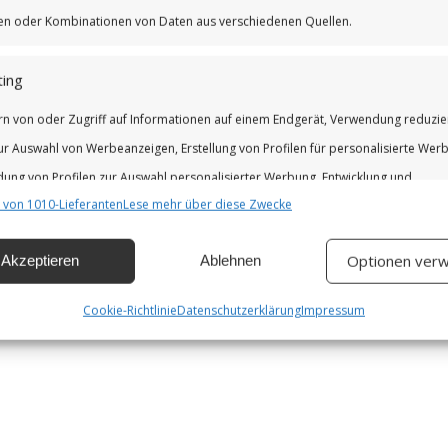
iken oder Kombinationen von Daten aus verschiedenen Quellen.
ing
rn von oder Zugriff auf Informationen auf einem Endgerät, Verwendung reduzie
ur Auswahl von Werbeanzeigen, Erstellung von Profilen für personalisierte Wer
ung von Profilen zur Auswahl personalisierter Werbung, Entwicklung und
 von 1010-Lieferanten
Lese mehr über diese Zwecke
erung der Angebote.
Optionen verw
Akzeptieren
Ablehnen
chaften
Imm
hung und Kombination von Daten aus unterschiedlichen Quellen,
Cookie-Richtlinie
Datenschutzerklärung
Impressum
fung verschiedener Endgeräte, Identifikation von Endgeräten anhand
isch übermittelter Informationen.
leistung der Sicherheit, Verhinderung und Aufdeckung von