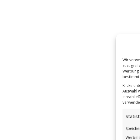
Wir verwe
zuzugreif
Werbung a
bestimmte
Klicke un
Auswahl w
einschließ
verwendes
Statist
Speiche
Werbele