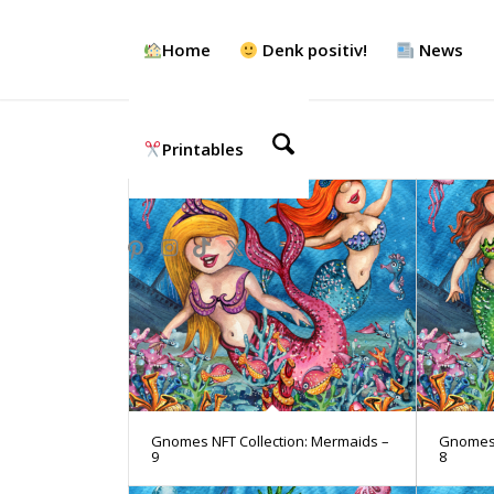
Home
Denk positiv!
News
Printables
Gnomes NFT Collection: Mermaids –
Gnomes 
9
8