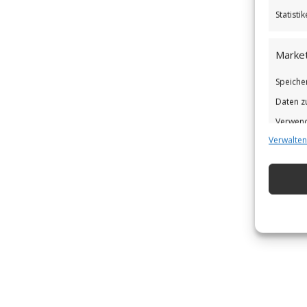
Statist
Market
Speiche
Daten z
Verwend
Verwalten
Verbess
Eigens
Abgleic
Verknüp
automat
Gewähr