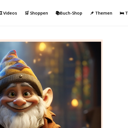
️ Videos
🛒 Shoppen
📚Buch-Shop
📌 Themen
🛌 