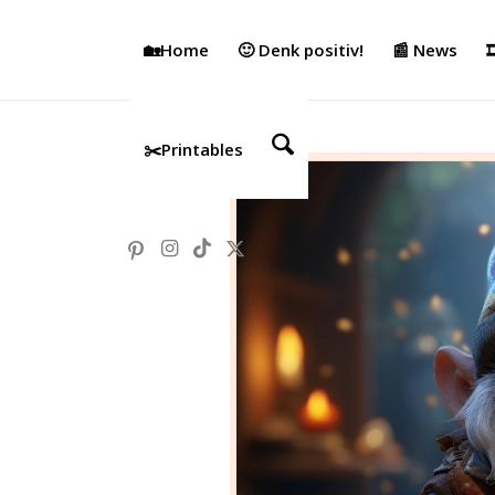
🏡Home
🙂 Denk positiv!
📰 News

✂️Printables