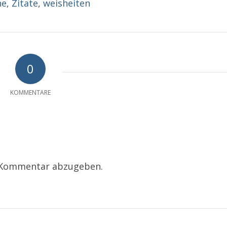
he
,
Zitate
,
weisheiten
0
KOMMENTARE
 Kommentar abzugeben.