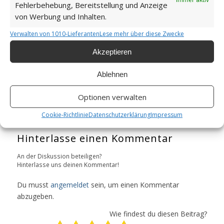
Fehlerbehebung, Bereitstellung und Anzeige
Trackbacks & Pingbacks
von Werbung und Inhalten.
Tag des Blaubeermuffins - Wichtel-Village
Verwalten von 1010-Lieferanten
Lese mehr über diese Zwecke
11. Juli 2024 um 0:05 Uhr
Akzeptieren
[…] an und backen heute leckere
Blaubeermuffins. Wenn du das auch machen
Ablehnen
möchtest, findest du dazu ein Rezept beim
Wichtel-Village-Küchengeplauder. Komm uns
Optionen verwalten
besuchen und probier es […]
Cookie-Richtlinie
Datenschutzerklärung
Impressum
Zum Antworten anmelden
Hinterlasse einen Kommentar
An der Diskussion beteiligen?
Hinterlasse uns deinen Kommentar!
Du musst
angemeldet
sein, um einen Kommentar
abzugeben.
Wie findest du diesen Beitrag?