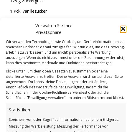
125 g Zuckerguss
1 Pck. Vanillezucker
100 g weiche Butter
Verwalten Sie Ihre
2 Eier
Privatsphäre
Wir verwenden Technologien wie Cookies, um Geräteinformationen zu
2 EL Milch
speichern und/oder darauf zuzugreifen. Wir tun dies, um das Browsing-
abgeriebene Schale einer unbehandelten Zitrone
Erlebnis zu verbessern und um (nicht) personalisierte Werbung
anzuzeigen. Wenn du nicht zustimmst oder die Zustimmung widerrufst,
kann dies bestimmte Merkmale und Funktionen beeinträchtigen.
Und so geht’s:
Klicke unten, um dem oben Gesagten zuzustimmen oder eine
detaillierte Auswahl zu treffen. Deine Auswahl wird nur auf dieser Seite
Verlies die Blaubeeren, wasche sie und stelle 50 g davon
angewendet. Du kannst deine Einstellungen jederzeit ändern,
einschließlich des Widerrufs deiner Einwilligung, indem du die
beiseite. Fette eine 12er Muffinform ein und bestreue sie
Schaltflächen in der Cookie-Richtlinie verwendest oder auf die
mit etwas Mehl.
Schaltfläche "Einwilligung verwalten" am unteren Bildschirmrand klickst.
Während du den Ofen auf etwa 200 °C / Umluft auf 180 °C
Statistiken
vorheizt, bereitest du den Teig zu. Dazu vermischst du
Mehl und Backpulver in einer Rührschüssel und fügst alle
Speichern von oder Zugriff auf Informationen auf einem Endgerät,
Zutaten, bis auf die Heidelbeeren, hinzu.
Messung der Werbeleistung, Messung der Performance von