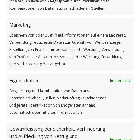
Inhalten, Analyse von Zielgruppen durch Statistiken oder
Rühre die Mischung mit einem Handrührgerät gut 2
Kombinationen von Daten aus verschiedenen Quellen.
Minuten auf höchster Stufe zu einem glatten Teig. Jetzt
hebst du die Blaubeeren unter und verteilst den Teig
Marketing
gleichmäßig in die Muffinform. Die beiseite gestellten
Beeren verteilst du anschließend darauf.
Speichern von oder Zugriff auf Informationen auf einem Endgerät,
Verwendung reduzierter Daten zur Auswahl von Werbeanzeigen,
Nun schiebst du die Form auf dem Rost im unteren Drittel
Erstellung von Profilen für personalisierte Werbung, Verwendung
in den Backofen und lässt die Blaubeermuffins etwa 25
von Profilen zur Auswahl personalisierter Werbung, Entwicklung
Minuten backen. Sobald sie ausgekühlt sind, kannst du sie
und Verbesserung der Angebote.
aus der Form nehmen und servieren.
Guten Appetit!
Eigenschaften
Immer aktiv
Abgleichung und Kombination von Daten aus
unterschiedlichen Quellen, Verknüpfung verschiedener
Endgeräte, Identifikation von Endgeräten anhand
automatisch übermittelter Informationen.
1
Gewährleistung der Sicherheit, Verhinderung
und Aufdeckung von Betrug und
KOMMENTAR
Immer aktiv