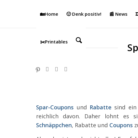
🏡Home
🙂 Denk positiv!
📰 News

✂️Printables
Sp
Spar-Coupons
und
Rabatte
sind ein
reichlich davon. Daher lohnt es s
Schnäppchen
, Rabatte und
Coupons
z