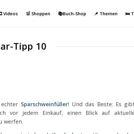
️ Videos
🛒 Shoppen
📚Buch-Shop
📌 Themen
🛌 
ar-Tipp 10
 echter
Sparschweinfüller
! Und das Beste: Es gib
ich vor jedem Einkauf, einen Blick auf aktuell
u werfen.