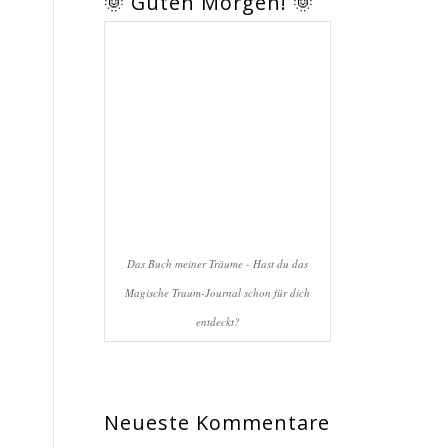
🌞 Guten Morgen! 🌞
Das Buch meiner Träume - Hast du das
Magische Traum-Journal schon für dich
entdeckt?
Neueste Kommentare