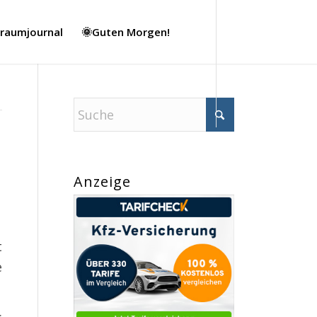
Traumjournal
🌞Guten Morgen!
Anzeige
t
e