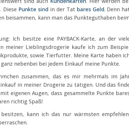
hlenswert sind auch
Kundenkarten
. Hier werden be
. Diese
Punkte sind
in der Tat
bares Geld
. Denn ha
ten beisammen, kann man das Punkteguthaben bei
rung: Ich besitze eine PAYBACK-Karte, an der viel
In meiner Lieblingsdrogerie kaufe ich zum Beispie
ikprodukte, sowie Tierfutter. Meine Karte haben ic
 ganz nebenbei bei jedem Einkauf meine Punkte.
Sümmchen zusammen, das es mir mehrmals im Jah
Einkauf in meiner Drogerie zu tätigen. Und das find
ich mit eigenen Augen, dass gesammelte Punkte bare
ren richtig Spaß!
 besitzen, kann ich das nur wärmsten empfehlen
überraschen.