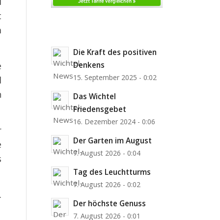
i
t
m
Die Kraft des positiven
Denkens
e
15. September 2025 - 0:02
l
h
Das Wichtel
Friedensgebet
16. Dezember 2024 - 0:06
r
Der Garten im August
e
7. August 2026 - 0:04
s
Tag des Leuchtturms
7. August 2026 - 0:02
.
Der höchste Genuss
7. August 2026 - 0:01