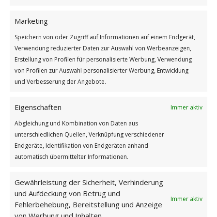
Marketing
Speichern von oder Zugriff auf Informationen auf einem Endgerät,
Verwendung reduzierter Daten zur Auswahl von Werbeanzeigen,
Erstellung von Profilen für personalisierte Werbung, Verwendung
von Profilen zur Auswahl personalisierter Werbung, Entwicklung
und Verbesserung der Angebote.
Ein Diamant ist ein Stück
Weiterlesen
Eigenschaften
Immer aktiv
Abgleichung und Kombination von Daten aus
Wie findest du diesen Beitrag?
unterschiedlichen Quellen, Verknüpfung verschiedener
[Total:
2
Average:
5
]
Endgeräte, Identifikation von Endgeräten anhand
automatisch übermittelter Informationen.
/
/
6. MÄRZ 2025
0 KOMMENTARE
VON
GÜNTER
Gewährleistung der Sicherheit, Verhinderung
und Aufdeckung von Betrug und
Immer aktiv
Fehlerbehebung, Bereitstellung und Anzeige
von Werbung und Inhalten.