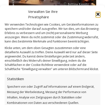
Verwalten Sie Ihre
Privatsphäre
Wie findest du diesen Beitrag? [Total: 2 Average: 5]
Wir verwenden Technologien wie Cookies, um Geräteinformationen zu
Weiterlesen
speichern und/oder darauf zuzugreifen. Wir tun dies, um das Browsing-
Erlebnis zu verbessern und um (nicht) personalisierte Werbung
Wie findest du diesen Beitrag?
anzuzeigen. Wenn du nicht zustimmst oder die Zustimmung widerrufst,
kann dies bestimmte Merkmale und Funktionen beeinträchtigen.
[Total:
2
Average:
5
]
Klicke unten, um dem oben Gesagten zuzustimmen oder eine
detaillierte Auswahl zu treffen. Deine Auswahl wird nur auf dieser Seite
/
/
28. NOVEMBER 2025
0 KOMMENTARE
VON
GÜNTER
angewendet. Du kannst deine Einstellungen jederzeit ändern,
einschließlich des Widerrufs deiner Einwilligung, indem du die
Schaltflächen in der Cookie-Richtlinie verwendest oder auf die
Schaltfläche "Einwilligung verwalten" am unteren Bildschirmrand klickst.
Ein Diamant ist ein Stück
Statistiken
GUTEN MORGEN
Speichern von oder Zugriff auf Informationen auf einem Endgerät,
Messung der Werbeleistung, Messung der Performance von
Inhalten, Analyse von Zielgruppen durch Statistiken oder
Kombinationen von Daten aus verschiedenen Quellen.