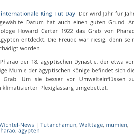
r
internationale King Tut Day
. Der wird Jahr für Jah
 gewählte Datum hat auch einen guten Grund: A
häologe Howard Carter 1922 das Grab von Phara
ypten entdeckt. Die Freude war riesig, denn sei
chädigt worden.
harao der 18. ägyptischen Dynastie, der etwa vo
nzige Mumie der ägyptischen Könige befindet sich di
 Grab. Um sie besser vor Umwelteinflüssen z
n klimatisierten Plexiglassarg umgebettet.
Wichtel-News
|
Tutanchamun
,
Welttage
,
mumien
,
harao
,
ägypten