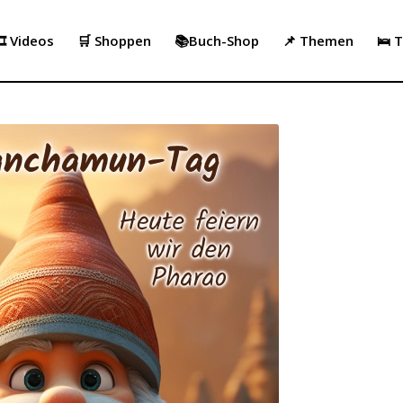
️ Videos
🛒 Shoppen
📚Buch-Shop
📌 Themen
🛌 