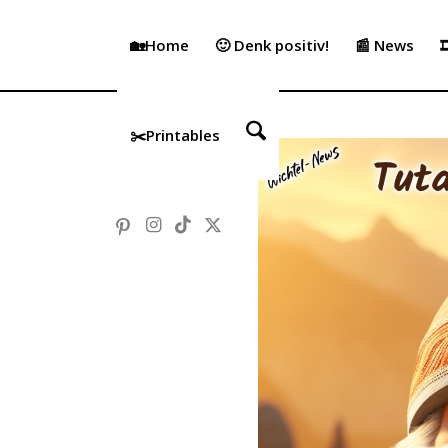
🏡Home
🙂 Denk positiv!
📰 News

✂️Printables