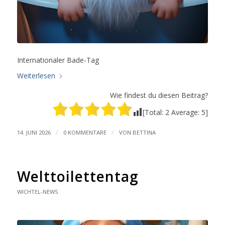
Internationaler Bade-Tag
Weiterlesen
Wie findest du diesen Beitrag?
[Total:
2
Average:
5
]
/
/
14. JUNI 2026
0 KOMMENTARE
VON
BETTINA
Welttoilettentag
WICHTEL-NEWS