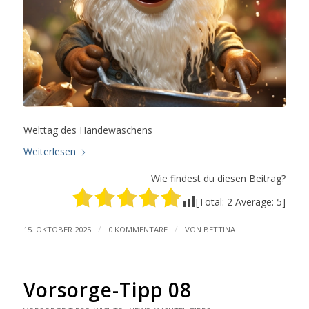
Welttag des Händewaschens
Weiterlesen
Wie findest du diesen Beitrag?
[Total:
2
Average:
5
]
/
/
15. OKTOBER 2025
0 KOMMENTARE
VON
BETTINA
Vorsorge-Tipp 08