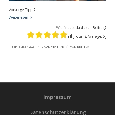
Vorsorge-Tipp 7
Weiterlesen
Wie findest du diesen Beitrag?
[Total:
2
Average:
5
]
/
/
4. SEPTEMBER 2024
0 KOMMENTARE
VON
BETTINA
Impressum
Datenschutzerklärung