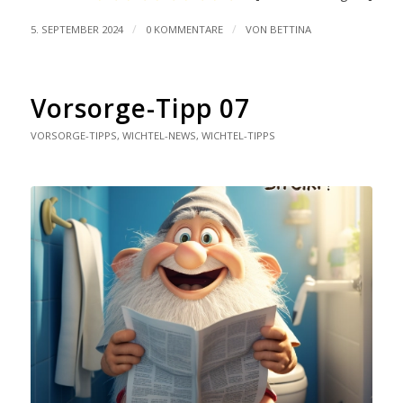
/
/
5. SEPTEMBER 2024
0 KOMMENTARE
VON
BETTINA
Vorsorge-Tipp 07
VORSORGE-TIPPS
,
WICHTEL-NEWS
,
WICHTEL-TIPPS