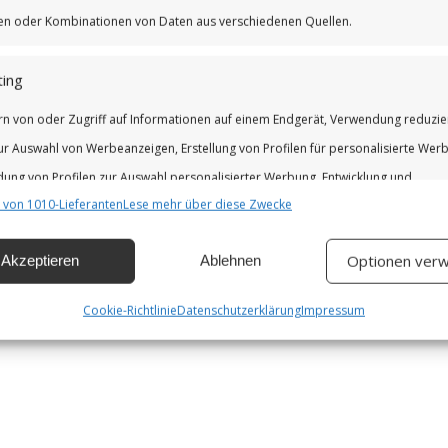
iken oder Kombinationen von Daten aus verschiedenen Quellen.
ing
rn von oder Zugriff auf Informationen auf einem Endgerät, Verwendung reduzie
ur Auswahl von Werbeanzeigen, Erstellung von Profilen für personalisierte Wer
ung von Profilen zur Auswahl personalisierter Werbung, Entwicklung und
 von 1010-Lieferanten
Lese mehr über diese Zwecke
erung der Angebote.
Optionen verw
Akzeptieren
Ablehnen
chaften
Imm
hung und Kombination von Daten aus unterschiedlichen Quellen,
Cookie-Richtlinie
Datenschutzerklärung
Impressum
fung verschiedener Endgeräte, Identifikation von Endgeräten anhand
isch übermittelter Informationen.
leistung der Sicherheit, Verhinderung und Aufdeckung von