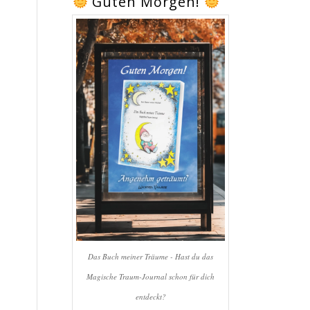
Guten Morgen!
Das Buch meiner Träume - Hast du das
Magische Traum-Journal schon für dich
entdeckt?