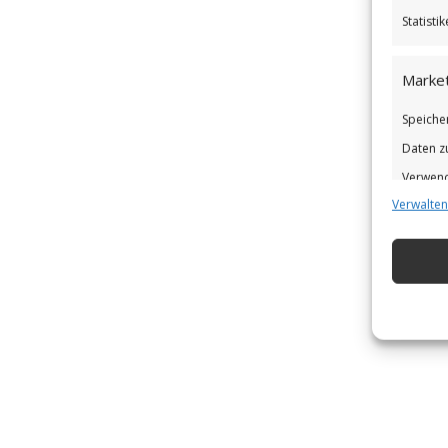
Statist
Market
Speiche
Daten z
Verwend
Verwalten
Verbess
Eigens
Abgleic
Verknüp
automat
Gewähr