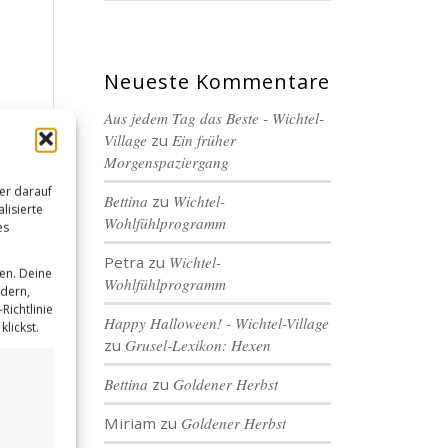
Neueste Kommentare
Aus jedem Tag das Beste - Wichtel-
Village
zu
Ein früher
Morgenspaziergang
er darauf
Bettina
zu
Wichtel-
lisierte
Wohlfühlprogramm
es
Petra
zu
Wichtel-
en. Deine
Wohlfühlprogramm
ndern,
Richtlinie
Happy Halloween! - Wichtel-Village
lickst.
zu
Grusel-Lexikon: Hexen
Bettina
zu
Goldener Herbst
Miriam
zu
Goldener Herbst