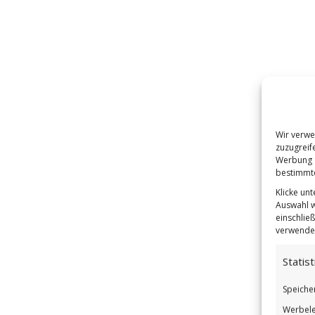
Wir verwe
zuzugreif
Werbung a
bestimmte
Klicke un
Auswahl w
einschließ
verwendes
Statist
Speiche
Werbele