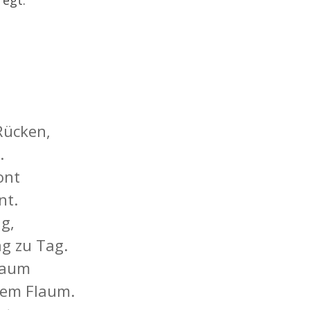
Rücken,
.
ont
nt.
ag,
g zu Tag.
 Baum
hem Flaum.