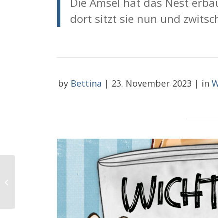
Die Amsel hat das Nest erba
dort sitzt sie nun und zwitsch
by
Bettina
|
23. November 2023
|
in
W
Heute war ein toller
Tag