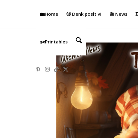
🏡Home
🙂 Denk positiv!
📰 News

✂️Printables