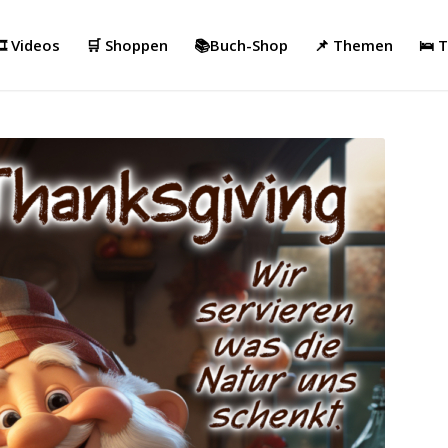
️ Videos
🛒 Shoppen
📚Buch-Shop
📌 Themen
🛌 