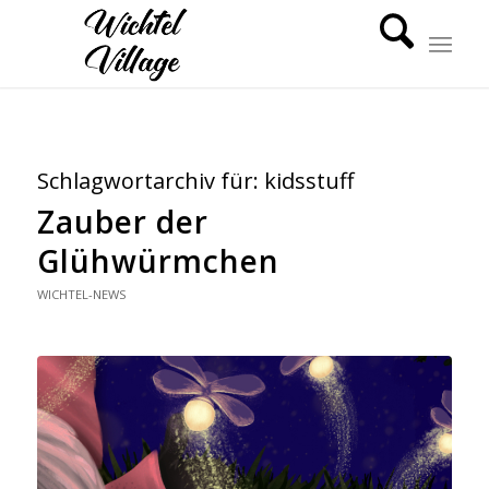
Schlagwortarchiv für:
kidsstuff
Zauber der
Glühwürmchen
WICHTEL-NEWS