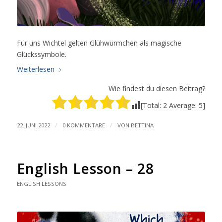
Für uns Wichtel gelten Glühwürmchen als magische
Glückssymbole.
Weiterlesen
Wie findest du diesen Beitrag?
[Total:
2
Average:
5
]
/
/
22. JUNI 2022
0 KOMMENTARE
VON
BETTINA
English Lesson – 28
ENGLISH LESSONS