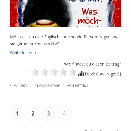
Möchtest du eine Englisch sprechende Person fragen, was
sie gerne trinken möchte?
Weiterlesen
Wie findest du diesen Beitrag?
[Total:
0
Average:
0
]
/
/
4. MAI 2022
0 KOMMENTARE
VON
BETTINA
1
2
3
4