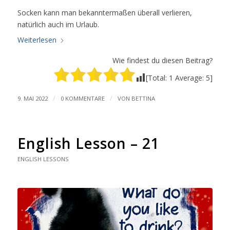
Socken kann man bekanntermaßen überall verlieren,
natürlich auch im Urlaub.
Weiterlesen
Wie findest du diesen Beitrag?
[Total:
1
Average:
5
]
/
/
9. MAI 2022
0 KOMMENTARE
VON
BETTINA
English Lesson – 21
ENGLISH LESSONS