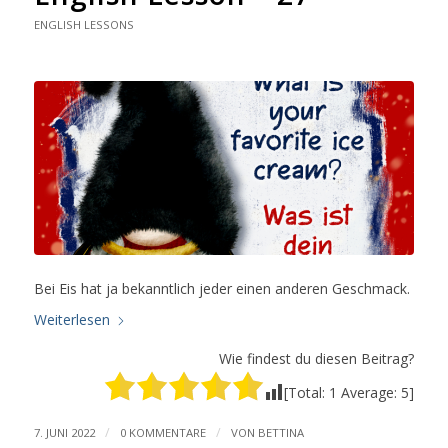
ENGLISH LESSONS
Bei Eis hat ja bekanntlich jeder einen anderen Geschmack.
Weiterlesen
Wie findest du diesen Beitrag?
[Total:
1
Average:
5
]
/
/
7. JUNI 2022
0 KOMMENTARE
VON
BETTINA