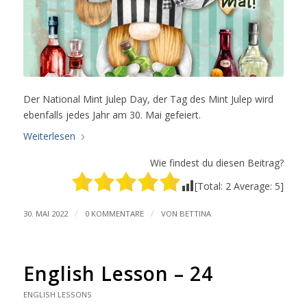
Der National Mint Julep Day, der Tag des Mint Julep wird
ebenfalls jedes Jahr am 30. Mai gefeiert.
Weiterlesen
Wie findest du diesen Beitrag?
[Total:
2
Average:
5
]
/
/
30. MAI 2022
0 KOMMENTARE
VON
BETTINA
English Lesson – 24
ENGLISH LESSONS