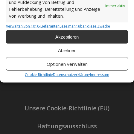
und Aufdeckung von Betrug und
Immer aktiv
Fehlerbehebung, Bereitstellung und Anzeige
von Werbung und Inhalten.
Verwalten von 1010-Lieferanten
Lese mehr über diese Zwecke
Akzeptieren
Ablehnen
Impressum
Optionen verwalten
Datenschutzerklärung
Cookie-Richtlinie
Datenschutzerklärung
Impressum
Unsere Cookie-Richtlinie (EU)
Haftungsausschluss