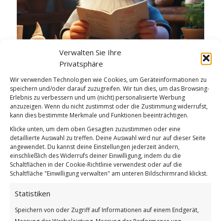
Verwalten Sie Ihre
Privatsphäre
Welttag der Zeitschriften
Wir verwenden Technologien wie Cookies, um Geräteinformationen zu
speichern und/oder darauf zuzugreifen. Wir tun dies, um das Browsing-
Weiterlesen
Erlebnis zu verbessern und um (nicht) personalisierte Werbung
anzuzeigen. Wenn du nicht zustimmst oder die Zustimmung widerrufst,
Wie findest du diesen Beitrag?
kann dies bestimmte Merkmale und Funktionen beeinträchtigen.
[Total:
2
Average:
5
]
Klicke unten, um dem oben Gesagten zuzustimmen oder eine
detaillierte Auswahl zu treffen. Deine Auswahl wird nur auf dieser Seite
angewendet. Du kannst deine Einstellungen jederzeit ändern,
/
/
26. NOVEMBER 2025
0 KOMMENTARE
VON
BETTINA
einschließlich des Widerrufs deiner Einwilligung, indem du die
Schaltflächen in der Cookie-Richtlinie verwendest oder auf die
Schaltfläche "Einwilligung verwalten" am unteren Bildschirmrand klickst.
Zeitungen können
Statistiken
schaden
Speichern von oder Zugriff auf Informationen auf einem Endgerät,