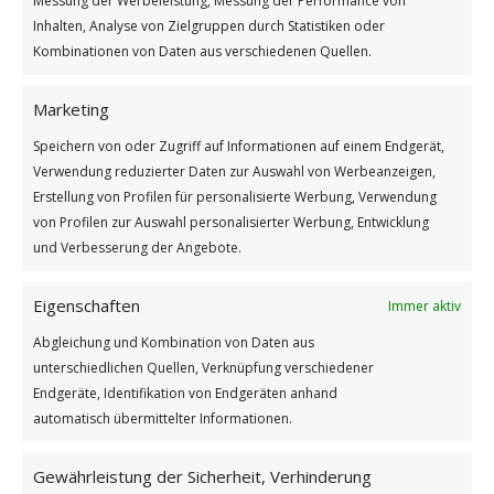
Messung der Werbeleistung, Messung der Performance von
GUTEN MORGEN
Inhalten, Analyse von Zielgruppen durch Statistiken oder
Kombinationen von Daten aus verschiedenen Quellen.
Marketing
Speichern von oder Zugriff auf Informationen auf einem Endgerät,
Verwendung reduzierter Daten zur Auswahl von Werbeanzeigen,
Erstellung von Profilen für personalisierte Werbung, Verwendung
von Profilen zur Auswahl personalisierter Werbung, Entwicklung
und Verbesserung der Angebote.
Eigenschaften
Immer aktiv
Wie findest du diesen Beitrag? [Total: 1 Average: 5]
Abgleichung und Kombination von Daten aus
Weiterlesen
unterschiedlichen Quellen, Verknüpfung verschiedener
Endgeräte, Identifikation von Endgeräten anhand
Wie findest du diesen Beitrag?
automatisch übermittelter Informationen.
[Total:
1
Average:
5
]
Gewährleistung der Sicherheit, Verhinderung
/
/
4. JULI 2025
0 KOMMENTARE
VON
GÜNTER