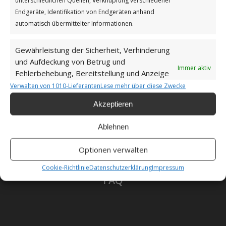
Datenschutzerklärung
unterschiedlichen Quellen, Verknüpfung verschiedener
Endgeräte, Identifikation von Endgeräten anhand
automatisch übermittelter Informationen.
Gewährleistung der Sicherheit, Verhinderung
Unsere Cookie-Richtlinie (EU)
und Aufdeckung von Betrug und
Immer aktiv
Fehlerbehebung, Bereitstellung und Anzeige
von Werbung und Inhalten.
Haftungsausschluss
Verwalten von 1010-Lieferanten
Lese mehr über diese Zwecke
Akzeptieren
Ablehnen
Als Amazon-Partner verdiene ich an qualifizierten
Optionen verwalten
Verkäufen.
Cookie-Richtlinie
Datenschutzerklärung
Impressum
FAQ