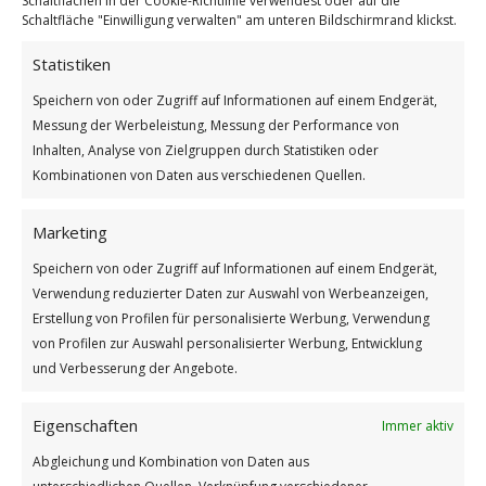
Schaltfläche "Einwilligung verwalten" am unteren Bildschirmrand klickst.
Rezept für Blaubeermuffins
Statistiken
Weiterlesen
Speichern von oder Zugriff auf Informationen auf einem Endgerät,
Messung der Werbeleistung, Messung der Performance von
Wie findest du diesen Beitrag?
Inhalten, Analyse von Zielgruppen durch Statistiken oder
[Total:
2
Average:
5
]
Kombinationen von Daten aus verschiedenen Quellen.
/
/
11. JULI 2022
1 KOMMENTAR
VON
BETTINA
Marketing
Speichern von oder Zugriff auf Informationen auf einem Endgerät,
Verwendung reduzierter Daten zur Auswahl von Werbeanzeigen,
Erstellung von Profilen für personalisierte Werbung, Verwendung
von Profilen zur Auswahl personalisierter Werbung, Entwicklung
und Verbesserung der Angebote.
Impressum
Eigenschaften
Immer aktiv
Abgleichung und Kombination von Daten aus