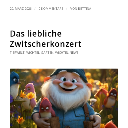
/
/
20. MÄRZ 2026
0 KOMMENTARE
VON
BETTINA
Das liebliche
Zwitscherkonzert
TIERWELT
,
WICHTEL-GARTEN
,
WICHTEL-NEWS