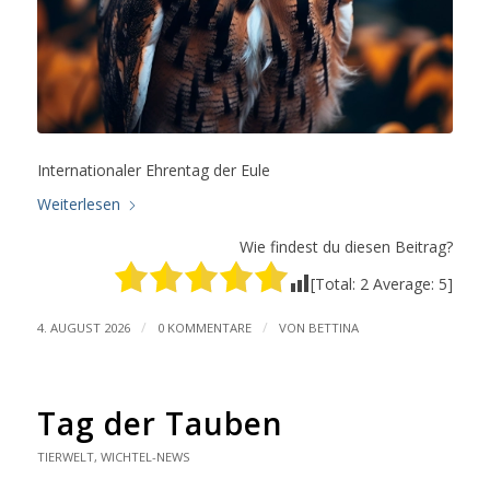
Internationaler Ehrentag der Eule
Weiterlesen
Wie findest du diesen Beitrag?
[Total:
2
Average:
5
]
/
/
4. AUGUST 2026
0 KOMMENTARE
VON
BETTINA
Tag der Tauben
TIERWELT
,
WICHTEL-NEWS