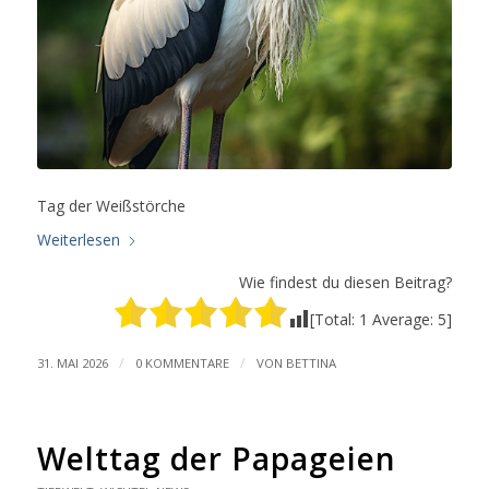
Tag der Weißstörche
Weiterlesen
Wie findest du diesen Beitrag?
[Total:
1
Average:
5
]
/
/
31. MAI 2026
0 KOMMENTARE
VON
BETTINA
Welttag der Papageien