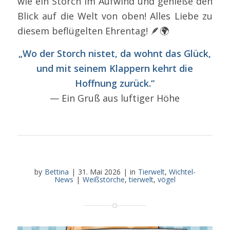
wie ein Storch im Aufwind und genieße den
Blick auf die Welt von oben! Alles Liebe zu
diesem beflügelten Ehrentag! 🪶🌍
„Wo der Storch nistet, da wohnt das Glück,
und mit seinem Klappern kehrt die
Hoffnung zurück.“
— Ein Gruß aus luftiger Höhe
by
Bettina
|
31. Mai 2026
|
in
Tierwelt
,
Wichtel-
News
|
Weißstörche
,
tierwelt
,
vögel