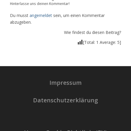
Hinterlasse uns deinen Kommentar!
Du musst
angemeldet
sein, um einen Kommentar
abzugeben.
Wie findest du diesen Beitrag?
[Total:
1
Average:
5
]
Impressum
Datenschutzerklärung