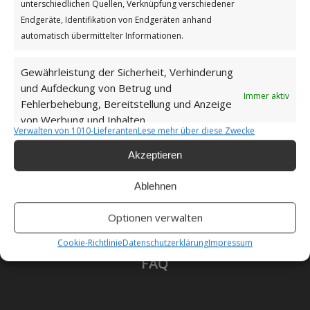
unterschiedlichen Quellen, Verknüpfung verschiedener
Datenschutzerklärung
Endgeräte, Identifikation von Endgeräten anhand
automatisch übermittelter Informationen.
Gewährleistung der Sicherheit, Verhinderung
und Aufdeckung von Betrug und
Unsere Cookie-Richtlinie (EU)
Immer aktiv
Fehlerbehebung, Bereitstellung und Anzeige
von Werbung und Inhalten.
Verwalten von 1010-Lieferanten
Lese mehr über diese Zwecke
Haftungsausschluss
Akzeptieren
Ablehnen
Als Amazon-Partner verdiene ich an qualifizierten
Optionen verwalten
Verkäufen.
Cookie-Richtlinie
Datenschutzerklärung
Impressum
FAQ