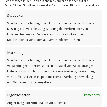
Schaltflächen in der Cookie-Richtlinie verwendest oder auf die
Schaltfläche "Einwilligung verwalten" am unteren Bildschirmrand klickst.
Gerade an so warmen Tagen wie zur Zeit, kann man gar
Statistiken
nicht genug trinken. Stell dir vor …
Speichern von oder Zugriff auf Informationen auf einem Endgerät,
Weiterlesen
Messung der Werbeleistung, Messung der Performance von
Wie findest du diesen Beitrag?
Inhalten, Analyse von Zielgruppen durch Statistiken oder
Kombinationen von Daten aus verschiedenen Quellen.
[Total:
1
Average:
5
]
/
/
Marketing
19. JULI 2022
0 KOMMENTARE
VON
BETTINA
Speichern von oder Zugriff auf Informationen auf einem Endgerät,
Verwendung reduzierter Daten zur Auswahl von Werbeanzeigen,
Erstellung von Profilen für personalisierte Werbung, Verwendung
von Profilen zur Auswahl personalisierter Werbung, Entwicklung
und Verbesserung der Angebote.
Eigenschaften
Immer aktiv
Impressum
Abgleichung und Kombination von Daten aus