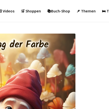
️ Videos
🛒 Shoppen
📚Buch-Shop
📌 Themen
🛌 