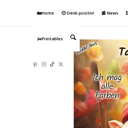
🏡Home
🙂 Denk positiv!
📰 News

✂️Printables