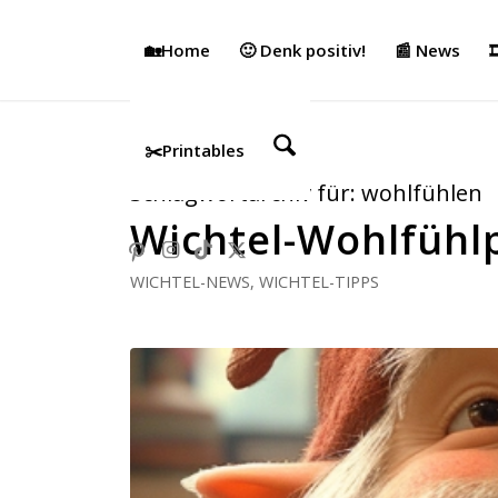
🏡Home
🙂 Denk positiv!
📰 News

✂️Printables
Schlagwortarchiv für:
wohlfühlen
Wichtel-Wohlfüh
WICHTEL-NEWS
,
WICHTEL-TIPPS