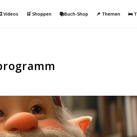
️ Videos
🛒 Shoppen
📚Buch-Shop
📌 Themen
🛌 
lprogramm