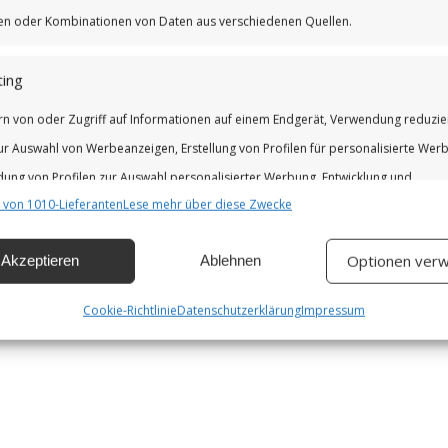
iken oder Kombinationen von Daten aus verschiedenen Quellen.
ing
rn von oder Zugriff auf Informationen auf einem Endgerät, Verwendung reduzie
ur Auswahl von Werbeanzeigen, Erstellung von Profilen für personalisierte Wer
ung von Profilen zur Auswahl personalisierter Werbung, Entwicklung und
 von 1010-Lieferanten
Lese mehr über diese Zwecke
erung der Angebote.
Optionen verw
Akzeptieren
Ablehnen
chaften
Imm
hung und Kombination von Daten aus unterschiedlichen Quellen,
Cookie-Richtlinie
Datenschutzerklärung
Impressum
fung verschiedener Endgeräte, Identifikation von Endgeräten anhand
isch übermittelter Informationen.
leistung der Sicherheit, Verhinderung und Aufdeckung von