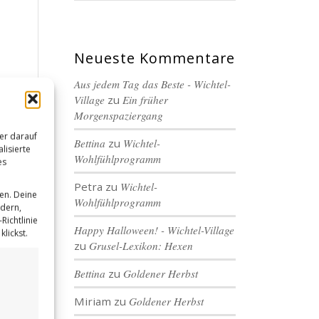
Neueste Kommentare
Aus jedem Tag das Beste - Wichtel-
Village
zu
Ein früher
Morgenspaziergang
er darauf
Bettina
zu
Wichtel-
lisierte
Wohlfühlprogramm
es
Petra
zu
Wichtel-
en. Deine
Wohlfühlprogramm
ndern,
Richtlinie
Happy Halloween! - Wichtel-Village
lickst.
zu
Grusel-Lexikon: Hexen
Bettina
zu
Goldener Herbst
Miriam
zu
Goldener Herbst