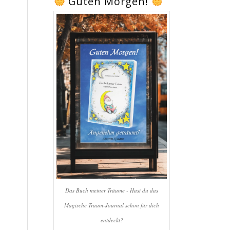
Guten Morgen!
Das Buch meiner Träume - Hast du das
Magische Traum-Journal schon für dich
entdeckt?