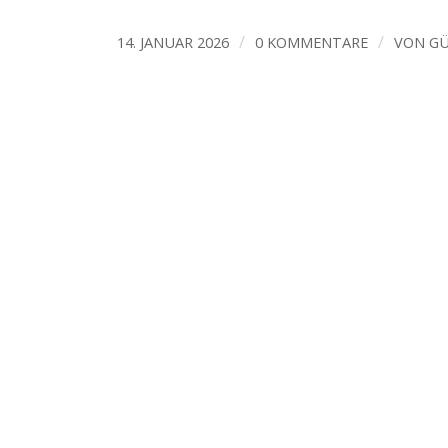
/
/
14. JANUAR 2026
0 KOMMENTARE
VON
G