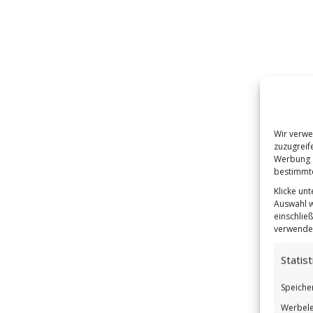
Wir verwe
zuzugreif
Werbung a
bestimmte
Klicke un
Auswahl w
einschließ
verwendes
Statist
Speiche
Werbele