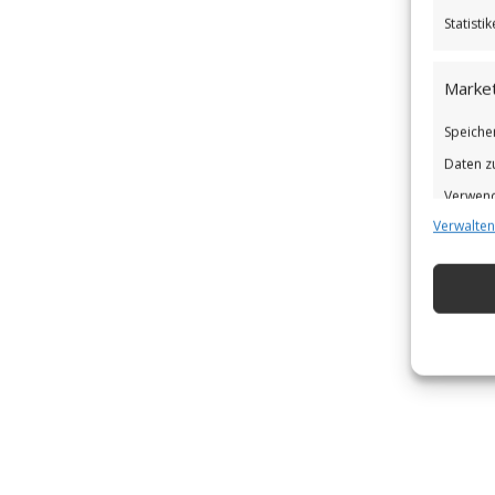
Statist
Market
Speiche
Daten z
Verwend
Verwalten
Verbess
Eigens
Abgleic
Verknüp
automat
Gewähr