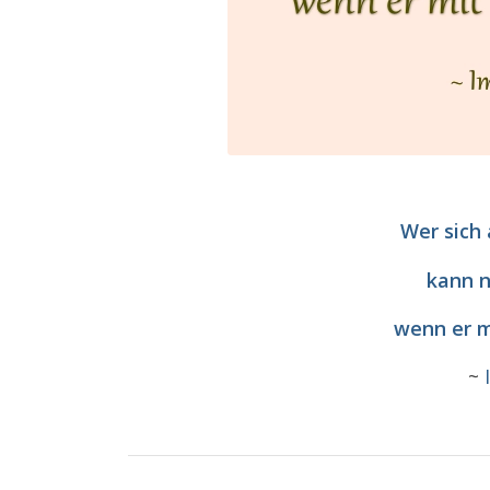
Wer sich
kann n
wenn er m
~