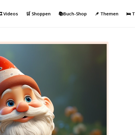
️ Videos
🛒 Shoppen
📚Buch-Shop
📌 Themen
🛌 