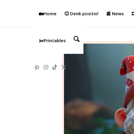
🏡Home
🙂 Denk positiv!
📰 News

✂️Printables