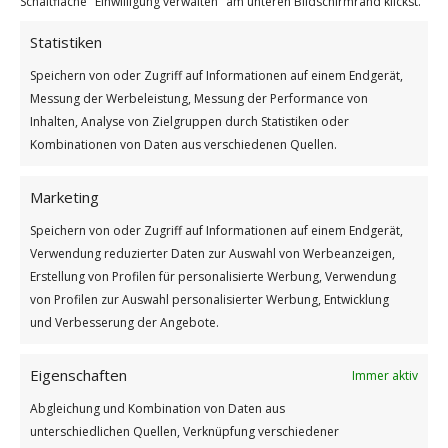
Schaltfläche "Einwilligung verwalten" am unteren Bildschirmrand klickst.
Statistiken
Schläfst du mit ’nem Wichtel ein
Weiterlesen
Speichern von oder Zugriff auf Informationen auf einem Endgerät,
Messung der Werbeleistung, Messung der Performance von
/
/
Inhalten, Analyse von Zielgruppen durch Statistiken oder
13. JANUAR 2024
0 KOMMENTARE
VON
BETTINA
Kombinationen von Daten aus verschiedenen Quellen.
Marketing
Speichern von oder Zugriff auf Informationen auf einem Endgerät,
Verwendung reduzierter Daten zur Auswahl von Werbeanzeigen,
Erstellung von Profilen für personalisierte Werbung, Verwendung
von Profilen zur Auswahl personalisierter Werbung, Entwicklung
Impressum
und Verbesserung der Angebote.
Datenschutzerklärung
Eigenschaften
Immer aktiv
Abgleichung und Kombination von Daten aus
unterschiedlichen Quellen, Verknüpfung verschiedener