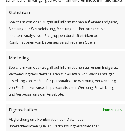
Schaltfläche "Einwilligung verwalten" am unteren Bildschirmrand klickst.
Statistiken
Nachts, da ist es endlich still
Weiterlesen
Speichern von oder Zugriff auf Informationen auf einem Endgerät,
Messung der Werbeleistung, Messung der Performance von
/
/
Inhalten, Analyse von Zielgruppen durch Statistiken oder
27. JANUAR 2024
0 KOMMENTARE
VON
BETTINA
Kombinationen von Daten aus verschiedenen Quellen.
Marketing
Speichern von oder Zugriff auf Informationen auf einem Endgerät,
Verwendung reduzierter Daten zur Auswahl von Werbeanzeigen,
Erstellung von Profilen für personalisierte Werbung, Verwendung
von Profilen zur Auswahl personalisierter Werbung, Entwicklung
Impressum
und Verbesserung der Angebote.
Datenschutzerklärung
Eigenschaften
Immer aktiv
Abgleichung und Kombination von Daten aus
unterschiedlichen Quellen, Verknüpfung verschiedener