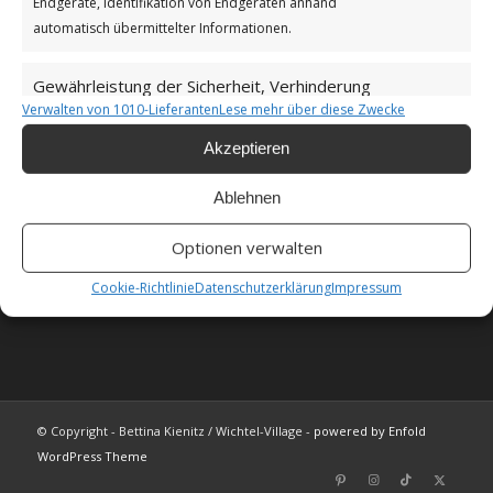
Endgeräte, Identifikation von Endgeräten anhand
Unsere Cookie-Richtlinie (EU)
automatisch übermittelter Informationen.
Haftungsausschluss
Gewährleistung der Sicherheit, Verhinderung
Verwalten von 1010-Lieferanten
Lese mehr über diese Zwecke
und Aufdeckung von Betrug und
Immer aktiv
Fehlerbehebung, Bereitstellung und Anzeige
Akzeptieren
von Werbung und Inhalten.
Ablehnen
Als Amazon-Partner verdiene ich an qualifizierten
Verkäufen.
Optionen verwalten
FAQ
Cookie-Richtlinie
Datenschutzerklärung
Impressum
© Copyright - Bettina Kienitz / Wichtel-Village -
powered by Enfold
WordPress Theme