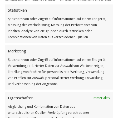
Der Gedanke ist alles
Statistiken
Weiterlesen
Speichern von oder Zugriff auf Informationen auf einem Endgerät,
Messung der Werbeleistung, Messung der Performance von
/
/
23. MAI 2025
0 KOMMENTARE
VON
GÜNTER
Inhalten, Analyse von Zielgruppen durch Statistiken oder
Kombinationen von Daten aus verschiedenen Quellen.
Marketing
Speichern von oder Zugriff auf Informationen auf einem Endgerät,
Verwendung reduzierter Daten zur Auswahl von Werbeanzeigen,
Erstellung von Profilen für personalisierte Werbung, Verwendung
Impressum
von Profilen zur Auswahl personalisierter Werbung, Entwicklung
und Verbesserung der Angebote.
Datenschutzerklärung
Eigenschaften
Immer aktiv
Abgleichung und Kombination von Daten aus
unterschiedlichen Quellen, Verknüpfung verschiedener