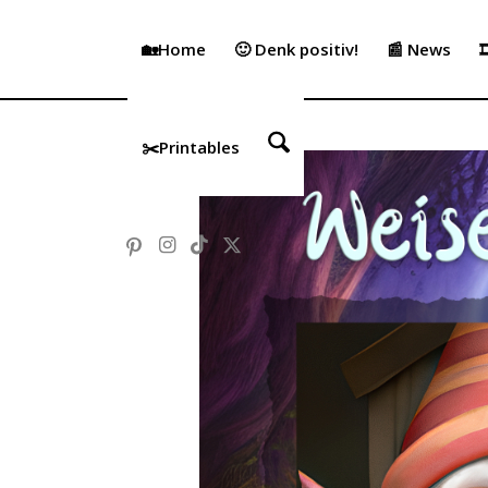
🏡Home
🙂 Denk positiv!
📰 News

✂️Printables