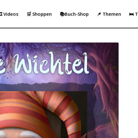
️ Videos
🛒 Shoppen
📚Buch-Shop
📌 Themen
🛌 