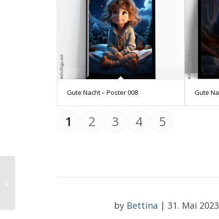
Gute Nacht – Poster 008
Gute Nac
1
2
3
4
5
Tag des Mint Julep
by
Bettina
|
31. Mai 2023