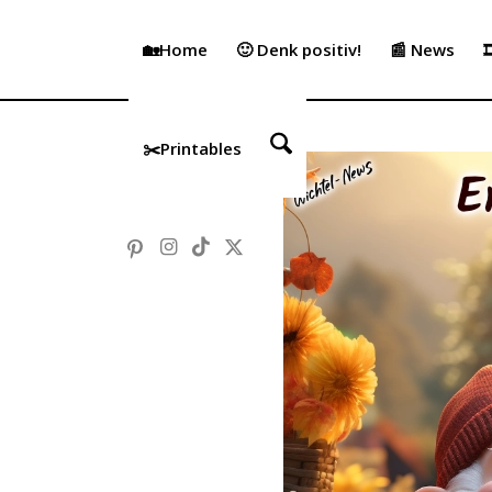
🏡Home
🙂 Denk positiv!
📰 News

✂️Printables