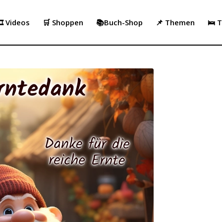
️ Videos
🛒 Shoppen
📚Buch-Shop
📌 Themen
🛌 