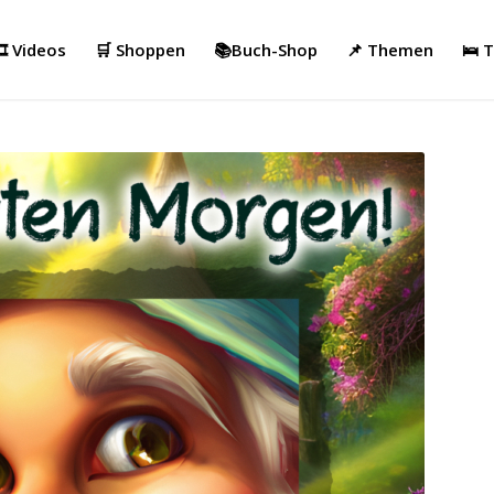
️ Videos
🛒 Shoppen
📚Buch-Shop
📌 Themen
🛌 