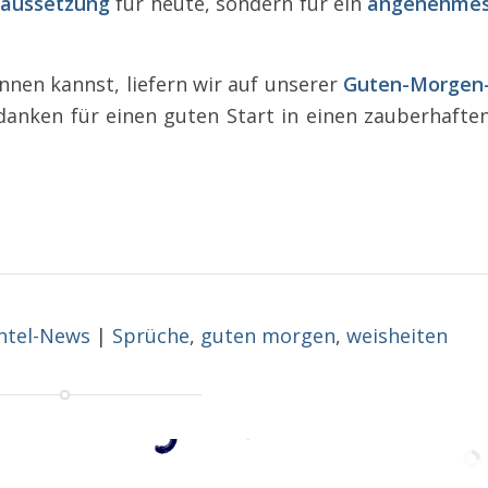
raussetzung
für heute, sondern für ein
angenehme
nen kannst, liefern wir auf unserer
Guten-Morgen
anken für einen guten Start in einen zauberhafte
htel-News
|
Sprüche
,
guten morgen
,
weisheiten