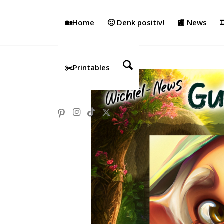
🏡Home
🙂 Denk positiv!
📰 News

✂️Printables