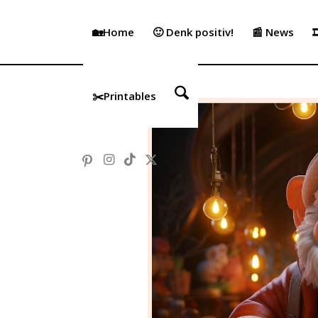
🏡Home
🙂 Denk positiv!
📰 News

✂️Printables