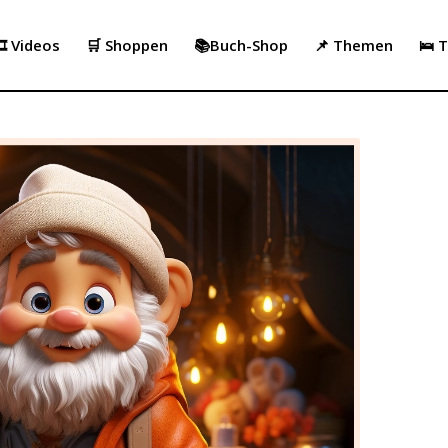
️ Videos
🛒 Shoppen
📚Buch-Shop
📌 Themen
🛌 