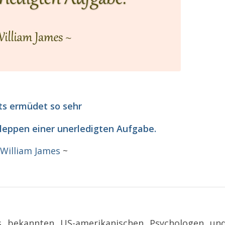
ts ermüdet so
sehr
leppen einer unerledigten Aufgabe.
~
William James
~
 bekannten US-amerikanischen Psychologen un