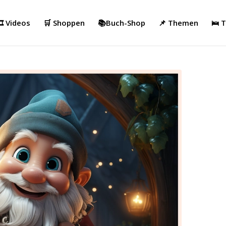
️ Videos
🛒 Shoppen
📚Buch-Shop
📌 Themen
🛌 