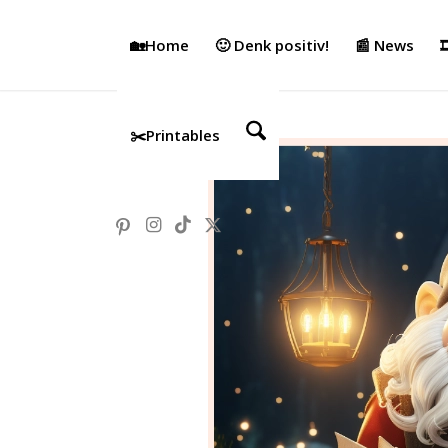
🏡Home
🙂 Denk positiv!
📰 News

✂️Printables